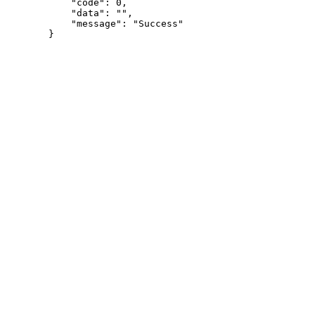
"code"
:
0
,
"data"
:
""
,
"message"
:
"Success"
}