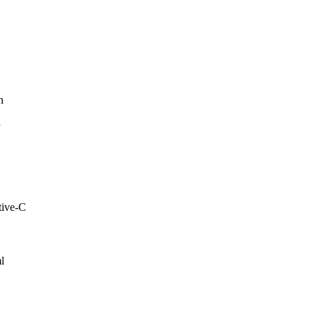
n
P
tive-C
l