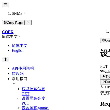
SNMP
Copy Page
COEX
简体中文
Co
简体中文
English
设
PUT
API使用说明
/api
错误码
Try
常用接口
Run
TIP
获取屏幕信息
该接
GET
设置屏幕亮度
Req
PUT
设置屏幕gamma