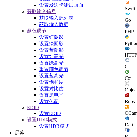
设置发送卡测试画面
Swift
获取输入信息
获取输入源列表
Go
获取输入数据
颜色调节
PHP
设置红阴影
Pytho
设置绿阴影
设置蓝阴影
HTT
设置红高光
设置绿高光
C
重置颜色调节
设置蓝高光
C#
设置饱和度
设置对比度
Objec
设置黑电平
Ruby
设置色调
EDID
OCam
设置EDID
设置HDR模式
Dart
设置HDR模式
屏幕
R