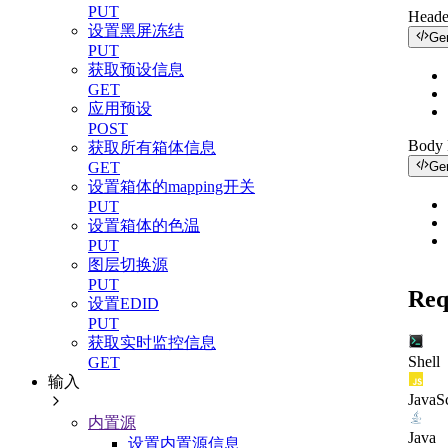
PUT
Heade
设置黑屏冻结
Ge
PUT
获取预设信息
GET
应用预设
POST
Body
获取所有箱体信息
GET
Ge
设置箱体的mapping开关
PUT
设置箱体的色温
PUT
图层切换源
PUT
Req
设置EDID
PUT
获取实时监控信息
Shell
GET
输入
JavaSc
内置源
Java
设置内置源信息