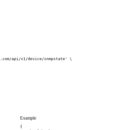
.com/api/v1/device/snmpstate'
Example
{