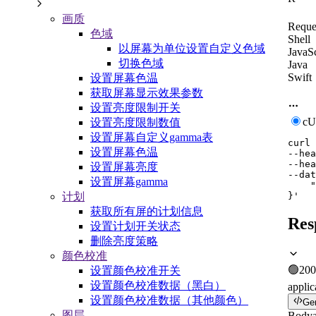
画质
Reque
色域
Shell
以屏幕为单位设置自定义色域
JavaSc
切换色域
Java
Swift
设置屏幕色温
获取屏幕显示效果参数
设置亮度限制开关
c
设置亮度限制数值
设置屏幕自定义gamma表
curl
设置屏幕色温
--hea
--hea
设置屏幕亮度
--dat
设置屏幕gamma
    "
}'
计划
获取所有屏的计划信息
Res
设置计划开关状态
删除亮度策略
颜色校准
🟢
200
设置颜色校准开关
设置颜色校准数据（黑白）
applic
设置颜色校准数据（其他颜色）
Ge
图层
Body