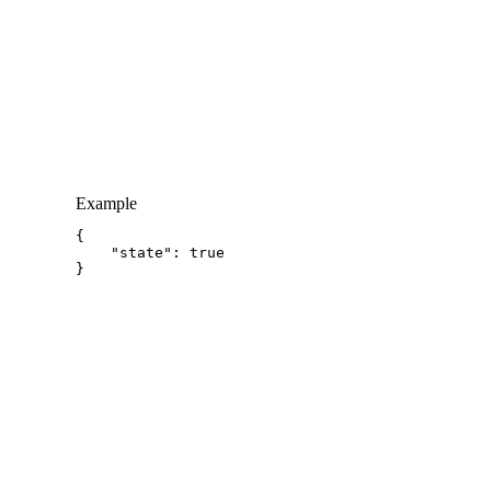
Example
{
"state"
:
true
}