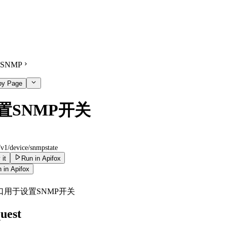
SNMP
py Page
置SNMP开关
/v1/device/snmpstate
 it
Run in Apifox
 in Apifox
口用于设置SNMP开关
uest