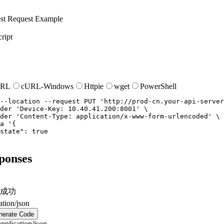
st
Request Example
ript
URL
cURL-Windows
Httpie
wget
PowerShell
--location
--request
 PUT 
'http://prod-cn.your-api-server
der
'Device-Key: 10.40.41.200:8001'
der
'Content-Type: application/x-www-form-urlencoded'
a
'{

state": true

ponses
成功
ation/json
nerate Code
application/json