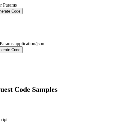
r Params
nerate Code
 Params
application/json
nerate Code
uest Code Samples
ript