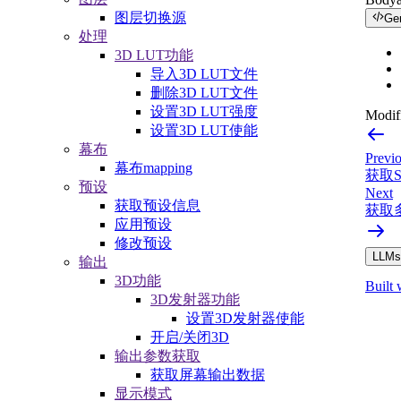
图层切换源
Ge
处理
3D LUT功能
导入3D LUT文件
删除3D LUT文件
设置3D LUT强度
Modifi
设置3D LUT使能
幕布
Previ
幕布mapping
获取
预设
Next
获取预设信息
获取
应用预设
修改预设
LLMs.
输出
3D功能
Built 
3D发射器功能
设置3D发射器使能
开启/关闭3D
输出参数获取
获取屏幕输出数据
显示模式